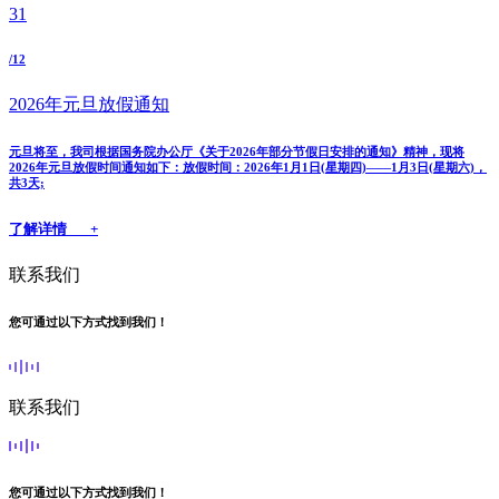
31
/12
2026年元旦放假通知
元旦将至，我司根据国务院办公厅《关于2026年部分节假日安排的通知》精神，现将
2026年元旦放假时间通知如下：放假时间：2026年1月1日(星期四)——1月3日(星期六)，
共3天;
了解详情 +
联系我们
您可通过以下方式找到我们！
联系我们
您可通过以下方式找到我们！