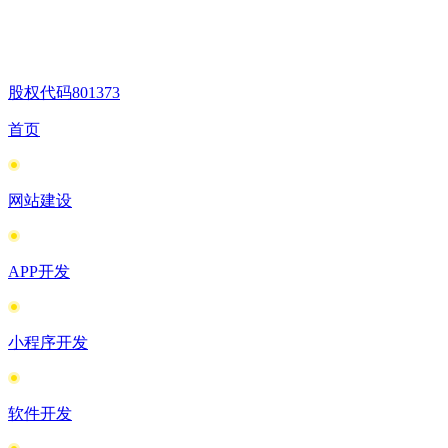
股权代码
801373
首页
网站建设
APP开发
小程序开发
软件开发