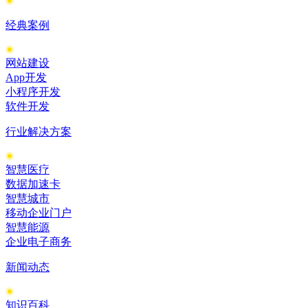
经典案例
网站建设
App开发
小程序开发
软件开发
行业解决方案
智慧医疗
数据加速卡
智慧城市
移动企业门户
智慧能源
企业电子商务
新闻动态
知识百科