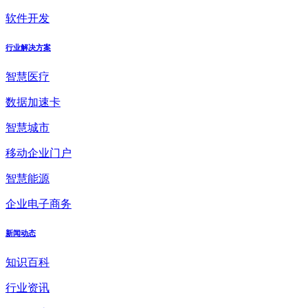
软件开发
行业解决方案
智慧医疗
数据加速卡
智慧城市
移动企业门户
智慧能源
企业电子商务
新闻动态
知识百科
行业资讯