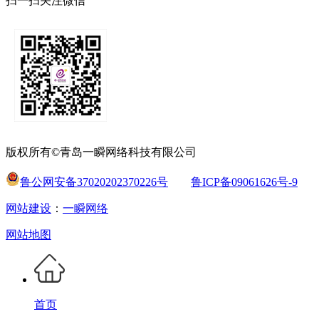
扫一扫关注微信
版权所有©青岛一瞬网络科技有限公司
鲁公网安备37020202370226号
鲁ICP备09061626号-9
网站建设
：
一瞬网络
网站地图
首页