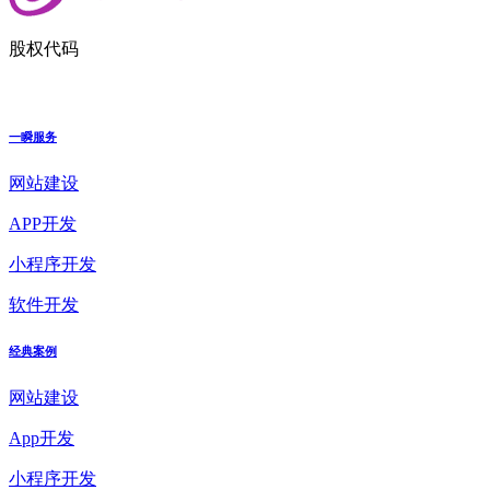
股权代码
一瞬服务
网站建设
APP开发
小程序开发
软件开发
经典案例
网站建设
App开发
小程序开发