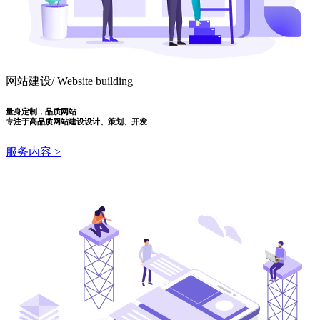
网站建设
/ Website building
量身定制，品质网站
专注于高品质网站建设设计、策划、开发
服务内容 >