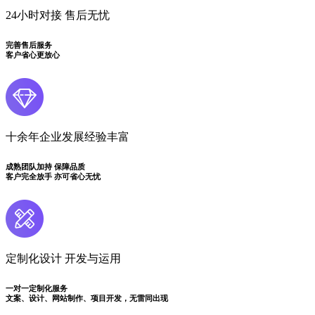
24小时对接 售后无忧
完善售后服务
客户省心更放心
十余年企业发展经验丰富
成熟团队加持 保障品质
客户完全放手 亦可省心无忧
定制化设计 开发与运用
一对一定制化服务
文案、设计、网站制作、项目开发，无雷同出现