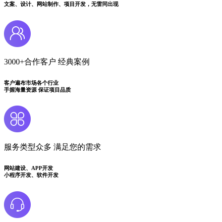
文案、设计、网站制作、项目开发，无雷同出现
3000+合作客户 经典案例
客户遍布市场各个行业
手握海量资源 保证项目品质
服务类型众多 满足您的需求
网站建设、APP开发
小程序开发、软件开发