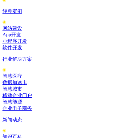
经典案例
网站建设
App开发
小程序开发
软件开发
行业解决方案
智慧医疗
数据加速卡
智慧城市
移动企业门户
智慧能源
企业电子商务
新闻动态
知识百科