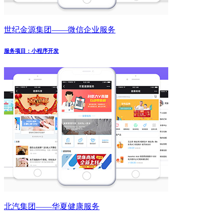
世纪金源集团——微信企业服务
服务项目：小程序开发
北汽集团——华夏健康服务