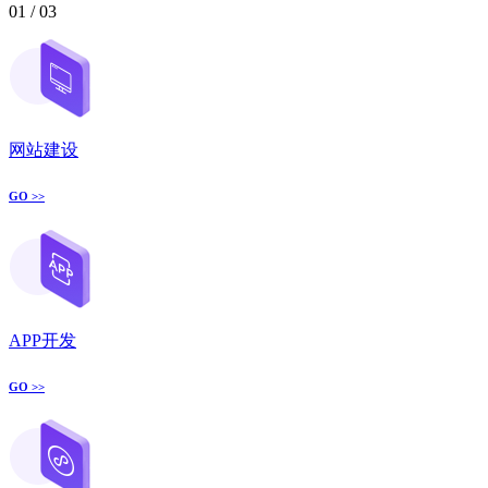
01
/ 03
网站建设
GO >>
APP开发
GO >>