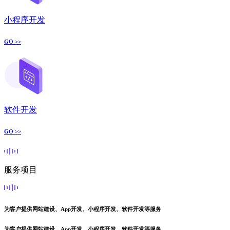
小程序开发
GO >>
软件开发
GO >>
服务项目
为客户提供网站建设、App开发、小程序开发、软件开发等服务
为客户提供网站建设、App开发、小程序开发、软件开发等服务