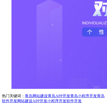
热门关键词：
青岛网站建设
青岛APP开发
青岛小程序开发
青岛
软件开发
网站建设
APP开发
小程序开发
软件开发