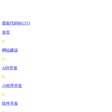
股权代码
801373
首页
网站建设
APP开发
小程序开发
软件开发