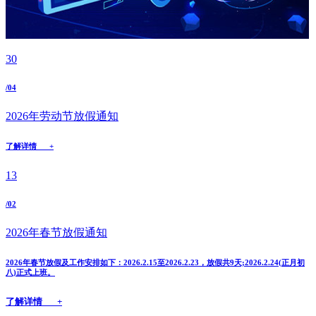
30
/04
2026年劳动节放假通知
了解详情 +
13
/02
2026年春节放假通知
2026年春节放假及工作安排如下：2026.2.15至2026.2.23，放假共9天;2026.2.24(正月初
八)正式上班。
了解详情 +