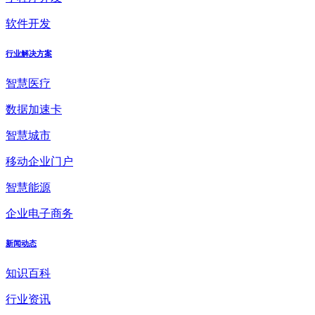
软件开发
行业解决方案
智慧医疗
数据加速卡
智慧城市
移动企业门户
智慧能源
企业电子商务
新闻动态
知识百科
行业资讯