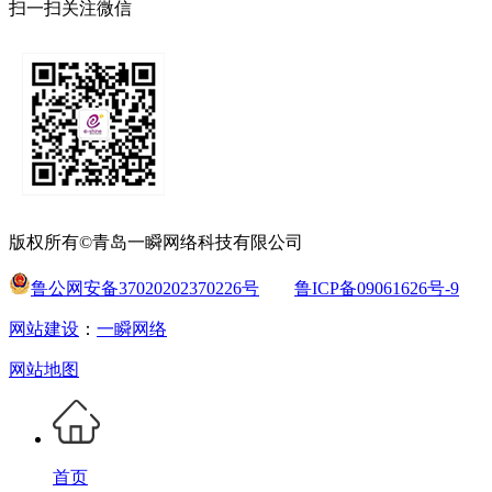
扫一扫关注微信
版权所有©青岛一瞬网络科技有限公司
鲁公网安备37020202370226号
鲁ICP备09061626号-9
网站建设
：
一瞬网络
网站地图
首页