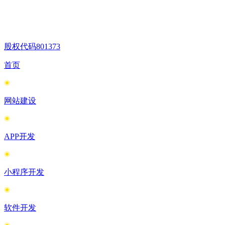
股权代码
801373
首页
网站建设
APP开发
小程序开发
软件开发