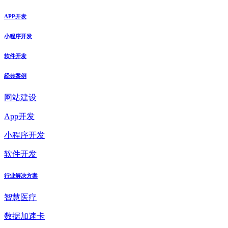
APP开发
小程序开发
软件开发
经典案例
网站建设
App开发
小程序开发
软件开发
行业解决方案
智慧医疗
数据加速卡