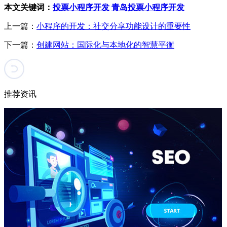
本文关键词：
投票小程序开发
青岛投票小程序开发
上一篇：
小程序的开发：社交分享功能设计的重要性
下一篇：
创建网站：国际化与本地化的智慧平衡
推荐资讯