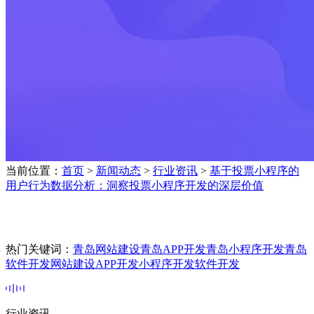
当前位置：
首页
>
新闻动态
>
行业资讯
>
基于投票小程序的
用户行为数据分析：洞察投票小程序开发的深层价值
热门关键词：
青岛网站建设
青岛APP开发
青岛小程序开发
青岛
软件开发
网站建设
APP开发
小程序开发
软件开发
行业资讯