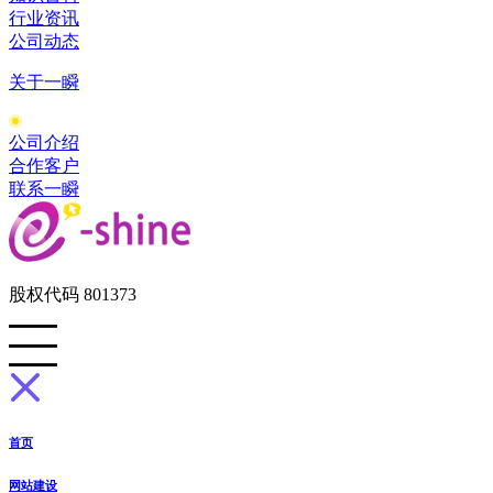
行业资讯
公司动态
关于一瞬
公司介绍
合作客户
联系一瞬
股权代码 801373
首页
网站建设