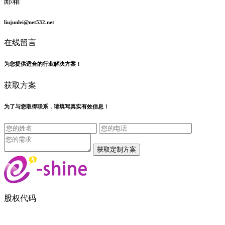
邮箱
liujunlei@net532.net
在线留言
为您提供适合的行业解决方案！
获取方案
为了与您取得联系，请填写真实有效信息！
股权代码