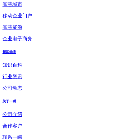
智慧城市
移动企业门户
智慧能源
企业电子商务
新闻动态
知识百科
行业资讯
公司动态
关于一瞬
公司介绍
合作客户
联系一瞬