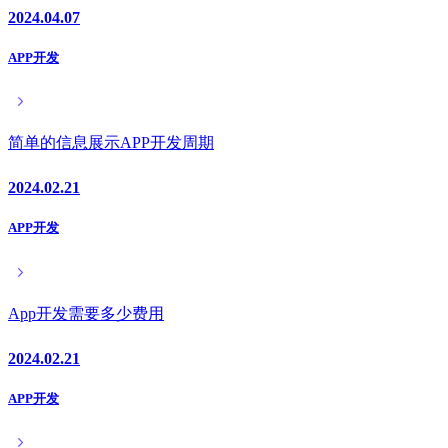
2024.04.07
APP开发
简单的信息展示APP开发周期
2024.02.21
APP开发
App开发需要多少费用
2024.02.21
APP开发