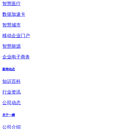
智慧医疗
数据加速卡
智慧城市
移动企业门户
智慧能源
企业电子商务
新闻动态
知识百科
行业资讯
公司动态
关于一瞬
公司介绍