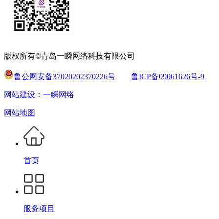
版权所有©青岛一瞬网络科技有限公司
鲁公网安备37020202370226号
鲁ICP备09061626号-9
网站建设
：
一瞬网络
网站地图
首页
服务项目