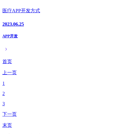
医疗APP开发方式
2023.06.25
APP开发
首页
上一页
1
2
3
下一页
末页