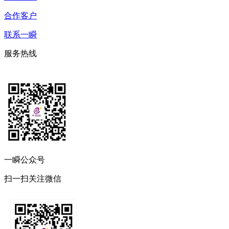
合作客户
联系一瞬
服务热线
一瞬公众号
扫一扫关注微信