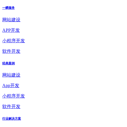
一瞬服务
网站建设
APP开发
小程序开发
软件开发
经典案例
网站建设
App开发
小程序开发
软件开发
行业解决方案