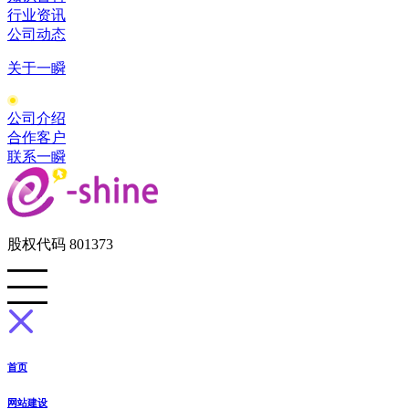
行业资讯
公司动态
关于一瞬
公司介绍
合作客户
联系一瞬
股权代码 801373
首页
网站建设