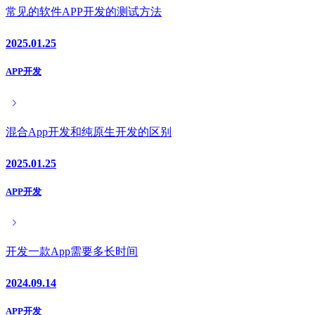
常见的软件APP开发的测试方法
2025.01.25
APP开发
混合App开发和纯原生开发的区别
2025.01.25
APP开发
开发一款App需要多长时间
2024.09.14
APP开发