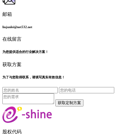
邮箱
liujunlei@net532.net
在线留言
为您提供适合的行业解决方案！
获取方案
为了与您取得联系，请填写真实有效信息！
股权代码