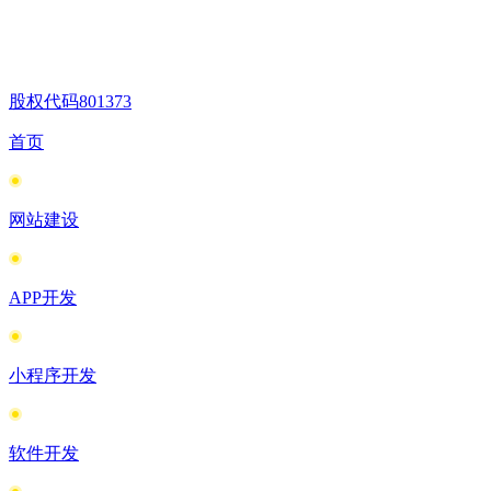
股权代码
801373
首页
网站建设
APP开发
小程序开发
软件开发