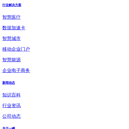
行业解决方案
智慧医疗
数据加速卡
智慧城市
移动企业门户
智慧能源
企业电子商务
新闻动态
知识百科
行业资讯
公司动态
关于一瞬