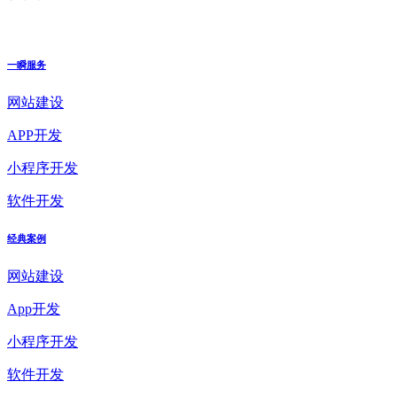
一瞬服务
网站建设
APP开发
小程序开发
软件开发
经典案例
网站建设
App开发
小程序开发
软件开发