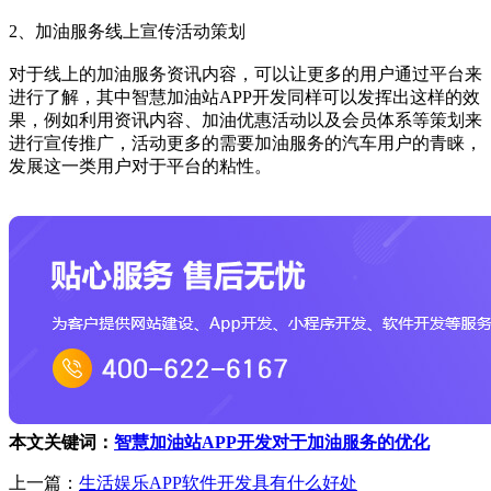
2、加油服务线上宣传活动策划
对于线上的加油服务资讯内容，可以让更多的用户通过平台来
进行了解，其中智慧加油站APP开发同样可以发挥出这样的效
果，例如利用资讯内容、加油优惠活动以及会员体系等策划来
进行宣传推广，活动更多的需要加油服务的汽车用户的青睐，
发展这一类用户对于平台的粘性。
本文关键词：
智慧加油站APP开发对于加油服务的优化
上一篇：
生活娱乐APP软件开发具有什么好处