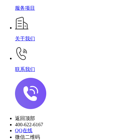
服务项目
关于我们
联系我们
返回顶部
400-622-6167
QQ在线
微信二维码