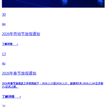
30
/04
2026年劳动节放假通知
了解详情 +
13
/02
2026年春节放假通知
2026年春节放假及工作安排如下：2026.2.15至2026.2.23，放假共9天;2026.2.24(正月初
八)正式上班。
了解详情 +
31