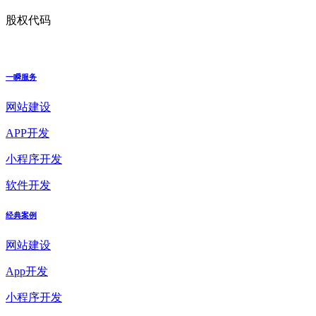
股权代码
一瞬服务
网站建设
APP开发
小程序开发
软件开发
经典案例
网站建设
App开发
小程序开发