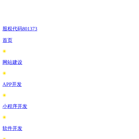
股权代码
801373
首页
网站建设
APP开发
小程序开发
软件开发