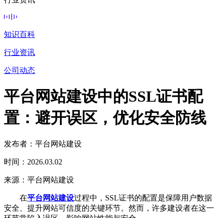
知识百科
行业资讯
公司动态
平台网站建设中的SSL证书配
置：避开误区，优化安全防线
发布者：平台网站建设
时间：2026.03.02
来源：平台网站建设
在
平台网站建设
过程中，SSL证书的配置是保障用户数据
安全、提升网站可信度的关键环节。然而，许多建设者在这一