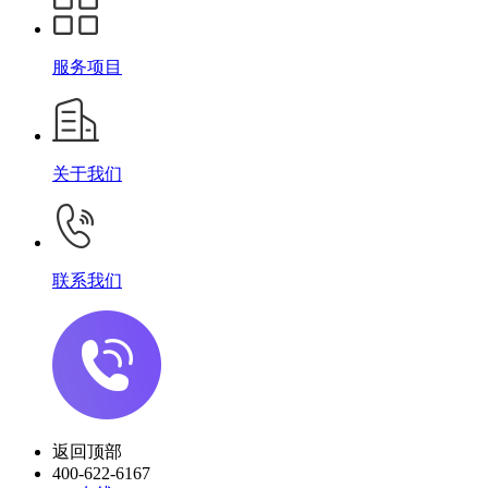
服务项目
关于我们
联系我们
返回顶部
400-622-6167