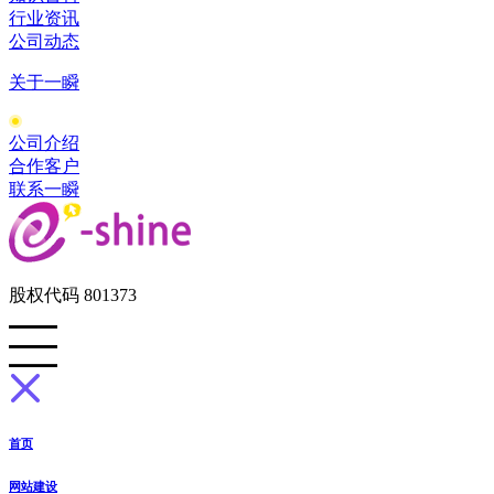
行业资讯
公司动态
关于一瞬
公司介绍
合作客户
联系一瞬
股权代码 801373
首页
网站建设