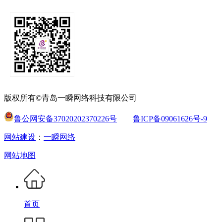
版权所有©青岛一瞬网络科技有限公司
鲁公网安备37020202370226号
鲁ICP备09061626号-9
网站建设
：
一瞬网络
网站地图
首页