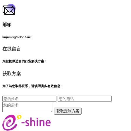
邮箱
liujunlei@net532.net
在线留言
为您提供适合的行业解决方案！
获取方案
为了与您取得联系，请填写真实有效信息！