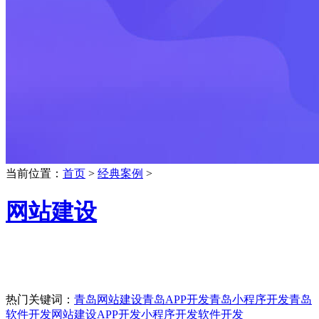
当前位置：
首页
>
经典案例
>
网站建设
热门关键词：
青岛网站建设
青岛APP开发
青岛小程序开发
青岛
软件开发
网站建设
APP开发
小程序开发
软件开发