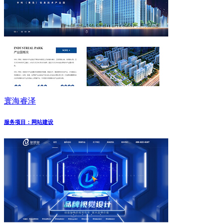
寰海睿泽
服务项目：网站建设