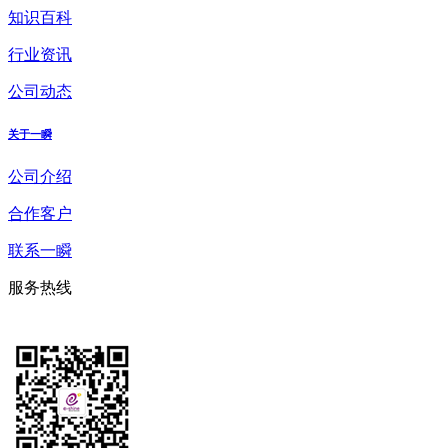
知识百科
行业资讯
公司动态
关于一瞬
公司介绍
合作客户
联系一瞬
服务热线