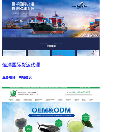
恒洋国际货运代理
服务项目：网站建设