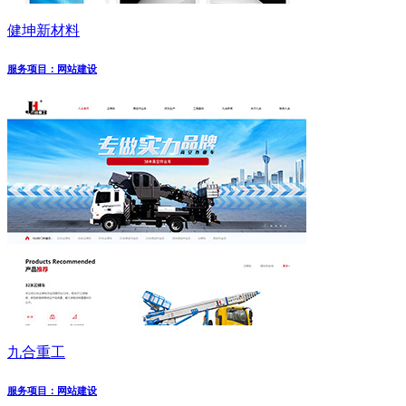
健坤新材料
服务项目：网站建设
九合重工
服务项目：网站建设