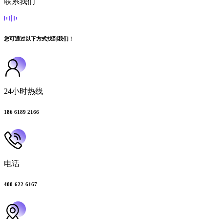
联系我们
您可通过以下方式找到我们！
24小时热线
186 6189 2166
电话
400-622-6167