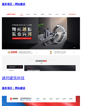
服务项目：网站建设
越邦建筑科技
服务项目：网站建设