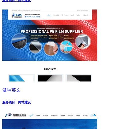
服务项目：网站建设
健坤英文
服务项目：网站建设