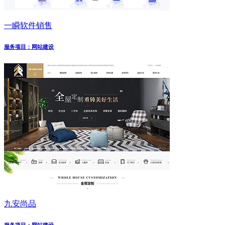
一瞬软件销售
服务项目：网站建设
九安尚品