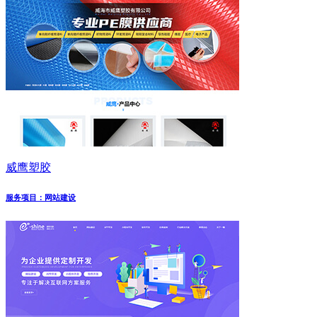
威鹰塑胶
服务项目：网站建设