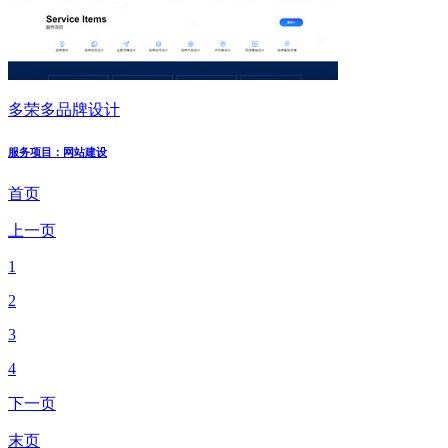
多荣多品牌设计
服务项目：网站建设
首页
上一页
1
2
3
4
下一页
末页