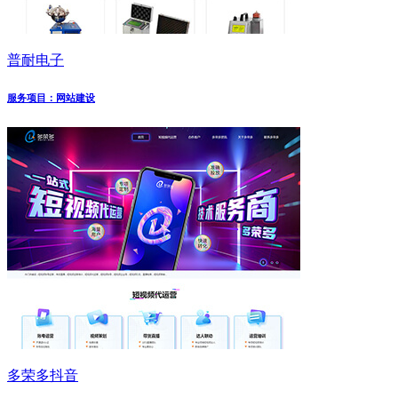
普耐电子
服务项目：网站建设
多荣多抖音