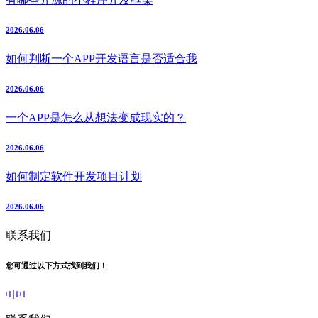
2026.06.06
如何判断一个APP开发语言是否适合我
2026.06.06
一个APP是怎么从想法变成现实的？
2026.06.06
如何制定软件开发项目计划
2026.06.06
联系我们
您可通过以下方式找到我们！