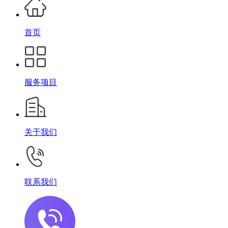
首页
服务项目
关于我们
联系我们