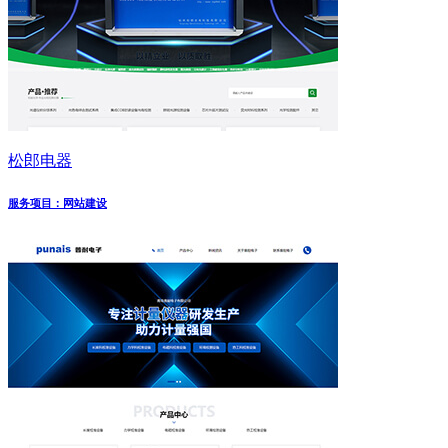
松郎电器
服务项目：网站建设